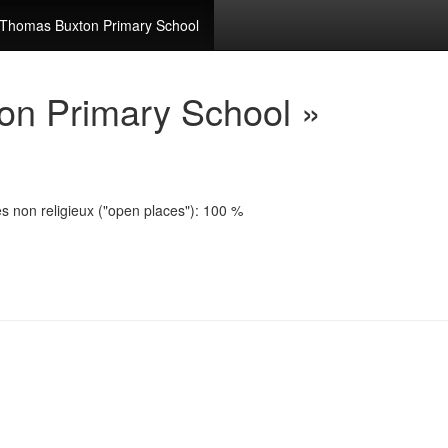
Thomas Buxton Primary School
on Primary School »
es non religieux ("open places"): 100 %