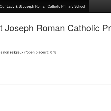
Our Lady & St Joseph Roman Catholic Primary School
t Joseph Roman Catholic Pr
s non religieux ("open places"): 0 %